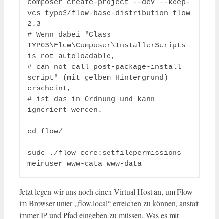
composer create-project --dev --keep-
vcs typo3/flow-base-distribution flow 
2.3

# Wenn dabei "Class 
TYPO3\Flow\Composer\InstallerScripts 
is not autoloadable,

# can not call post-package-install 
script" (mit gelbem Hintergrund) 
erscheint,

# ist das in Ordnung und kann 
ignoriert werden.

cd flow/

sudo ./flow core:setfilepermissions 
meinuser www-data www-data
Jetzt legen wir uns noch einen Virtual Host an, um Flow
im Browser unter „flow.local“ erreichen zu können, anstatt
immer IP und Pfad eingeben zu müssen. Was es mit