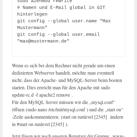
sudo a2enmod rewrite

# Namen und E-Mail global in GIT 
hinterlegen

git config --global user.name "Max 
Mustermann" 

git config --global user.email 
"max@mustermann.de"

Wenn es sich bei dem Rechner nicht gerade um einen
dedizierten Webserver handelt, möchte man eventuell
nicht, dass der Apache- und MySQL-Server beim booten
starten. Dies erreicht man für den Apache mit
sudo
update-rc.d -f apache2 remove
.
Für den MySQL Server müssen wir die „mysql.conf“
öffnen (
sudo nano /etc/init/mysql.conf
) und die „start on“
-Zeile auskommentieren. (
start on runlevel [2345]
ändern
in
#start on runlevel [2345]
).
Jetzt fügen wir noch unseren Benutzer der Gruppe „www-