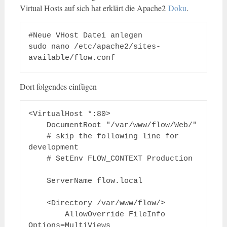
Virtual Hosts auf sich hat erklärt die Apache2
Doku
.
#Neue VHost Datei anlegen

sudo nano /etc/apache2/sites-
available/flow.conf
Dort folgendes einfügen
<VirtualHost *:80>

    DocumentRoot "/var/www/flow/Web/"

    # skip the following line for 
development

    # SetEnv FLOW_CONTEXT Production

    ServerName flow.local

    <Directory /var/www/flow/>

        AllowOverride FileInfo 
Options=MultiViews
