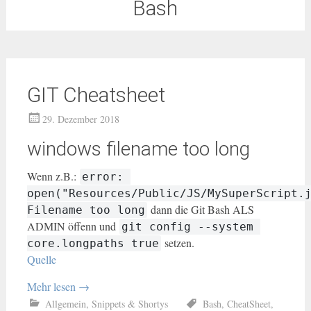
Bash
GIT Cheatsheet
29. Dezember 2018
windows filename too long
Wenn z.B.:
error: 
open("Resources/Public/JS/MySuperScript.j
dann die Git Bash ALS
Filename too long
ADMIN öffenn und
git config --system 
setzen.
core.longpaths true
Quelle
Mehr lesen
→
Allgemein
,
Snippets & Shortys
Bash
,
CheatSheet
,